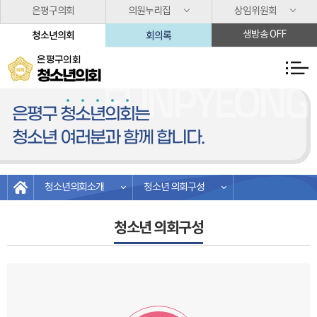
본문바로가기
은평구의회
의원누리집
상임위원회
회의록
생방송 OFF
청소년의회
은평구의회
청소년의회
은평구
청
소
년
의
회
는
청소년 여러분과 함께 합니다.
청소년의회소개
청소년 의회구성
청소년 의회구성