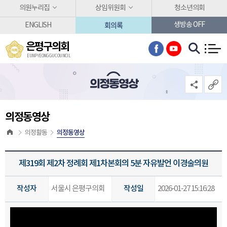
본문바로가기
의원누리집
상임위원회
청소년의회
회의록
생방송 OFF
ENGLISH
은평구의회
EUNPYEONG GU COUNCIL
의정동영상
의정동영상
의정동영상
의정활동
제319회 제2차 정례회 제1차본회의 5분 자유발언 이경술의원
작성자
서울시 은평구의회
작성일
2026-01-27 15:16:28