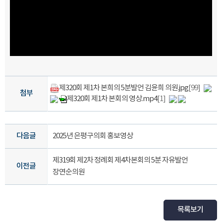
제320회 제1차 본희의 5분발언 김윤희 의원.jpg
[99]
첨부
제320회 제1차 본회의 영상.mp4
[1]
다음글
2025년 은평구의회 홍보영상
제319회 제2차 정례회 제4차본회의 5분 자유발언
이전글
장연순의원
목록보기