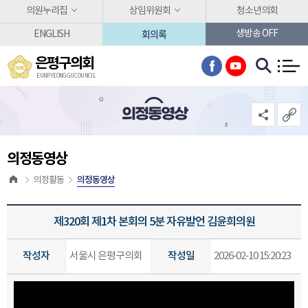
본문바로가기
의원누리집
상임위원회
청소년의회
회의록
생방송 OFF
ENGLISH
은평구의회
EUNPYEONG GU COUNCIL
의정동영상
의정동영상
의정동영상
의정활동
제320회 제1차 본회의 5분 자유발언 김윤희의원
작성자
서울시 은평구의회
작성일
2026-02-10 15:20:23