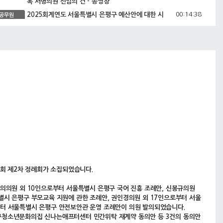
록 서명의원 선임의 건 - 송영창
00:14:38
2025회계연도 서울특별시 은평구 예산안에 대한 시
공무원
정연설 - 은평구청장
00:28:14
예산결산특별위원회 구성 결의안 - 송영창
안건
00:29:12
은평구청장 및 관계공무원 등 출석요구의 건 - 송영창
안건
의회 제2차 정례회가 소집되었습니다.
의의원 외 10인으로부터 서울특별시 은평구 국어 진흥 조례안, 신봉규의원
시 은평구 부모교육 지원에 관한 조례안, 권인경의원 외 17인으로부터 서울
터 서울특별시 은평구 안전보안관 운영 조례안이 의원 발의되었습니다.
구청소년문화의집 신나는애프터센터 민간위탁 재계약 동의안 등 3건의 동의안