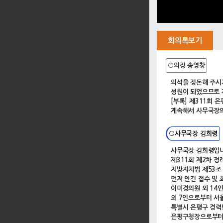
회의록보기
○의장 송영창
의석을 정돈해 주시
성원이 되었으므로 
[부록] 제311회 
계속해서 사무국장의
○사무국장 김희령
사무국장 김희령입니
제311회 제2차 
지방자치법 제53조
먼저 안건 접수 및 
이미경의원 외 14
외 7인으로부터 서
특별시 은평구 경력
은평구청장으로부터 