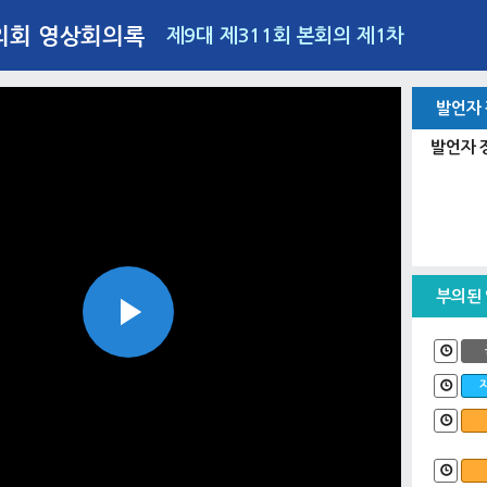
의회 영상회의록
제9대 제311회 본회의 제1차
발언자
발언자 
부의된
Play
Video