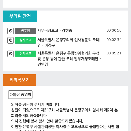
부의된 안건
00:00:56
사무국장보고 - 김현중
공무원
00:02:34
서울특별시 은평구의회 인사청문회 조례
심사보고
안 - 이경구
00:05:21
서울특별시 은평구 통합방위협의회 구성
심사보고
및 운영 등에 관한 조례 일부개정조례안 -
권인경
서울특별시 은평구 청소년 도박중독 예방
및 지원에 관한 조례안 - 권인경
회의록보기
(가칭)제2은평구평생학습관 민간위탁 동
의안 - 권인경
서울특별시 은평구 동물복지 및 생명존중
○의장 송영창
문화 조성 조례 일부개정조례안 - 권인경
서울특별시 은평구 공영장례 조례 일부개
의석을 정돈해 주시기 바랍니다.
정조례안- 권인경
성원이 되었으므로 제317회 서울특별시 은평구의회 임시회 제2차 본
노약자 등 교통약자를 위한 무료셔틀버스
회의를 개의하겠습니다.
민간위탁 재계약 동의안 - 권인경
의사 진행에 앞서 잠시 안내 말씀드리겠습니다.
서울특별시 은평구 한의약 육성을 위한
이현찬 은평구 시설관리공단 이사장은 고모상으로 불참한다는 사전 협