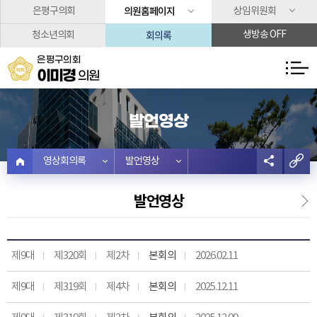
본문바로가기
은평구의회
의원홈페이지
상임위원회
회의록
생방송 OFF
청소년의회
은평구의회
이미경
의원
발언영상
영상회의록
발언영상
발언영상
제9대
제320회
제2차
본회의
2026.02.11
제9대
제319회
제4차
본회의
2025.12.11