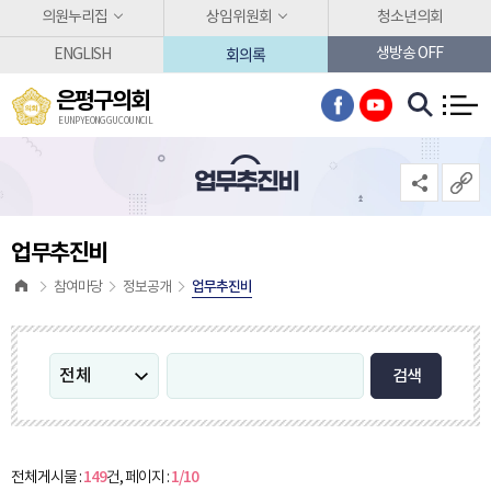
본문바로가기
의원누리집
상임위원회
청소년의회
회의록
생방송 OFF
ENGLISH
은평구의회
EUNPYEONG GU COUNCIL
업무추진비
업무추진비
업무추진비
참여마당
정보공개
검색
149
1/10
전체게시물 :
건, 페이지 :